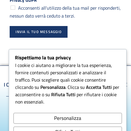
Acconsenti all'utilizzo della tua mail per risponderti,
nessun dato verrà ceduto a terzi.
INVIA IL TUO MESSAGGIO
Rispettiamo la tua privacy
I cookie ci aiutano a migliorare la tua esperienza,
fornire contenuti personalizzati e analizzare il
traffico. Puoi scegliere quali cookie consentire
I CENTRI SPECIALIZZATI DEL LAVAGGIO, ASCIUGATURA E
cliccando su
Personalizza
. Clicca su
Accetta Tutti
per
DISINFEZIONE
acconsentire o su
Rifiuta Tutti
per rifiutare i cookie
non essenziali.
Personalizza
EMAIL
ASSISTENZA CLIENTI