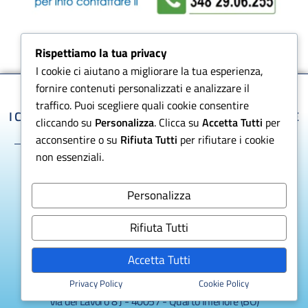
Rispettiamo la tua privacy
I cookie ci aiutano a migliorare la tua esperienza,
fornire contenuti personalizzati e analizzare il
traffico. Puoi scegliere quali cookie consentire
I CENTRI SPECIALIZZATI DEL LAVAGGIO, ASCIUGATURA E
cliccando su
Personalizza
. Clicca su
Accetta Tutti
per
DISINFEZIONE
acconsentire o su
Rifiuta Tutti
per rifiutare i cookie
non essenziali.
Personalizza
EMAIL
ASSISTENZA CLIENTI
info@ecosystemi.it
Rifiuta Tutti
348 29 06 255
Accetta Tutti
Privacy Policy
Cookie Policy
SEDE OPERATIVA
Via del Lavoro 8 J - 40057 - Quarto Inferiore (BO)