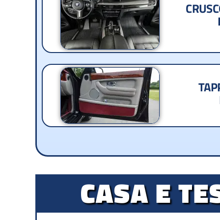
CRUSC
TAP
CASA E TE