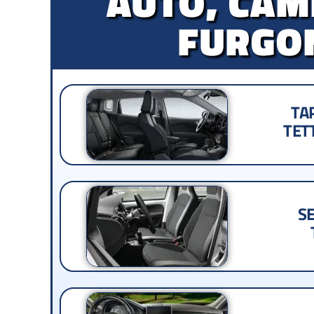
AUTO, CAM
FURGO
TA
TETT
SE