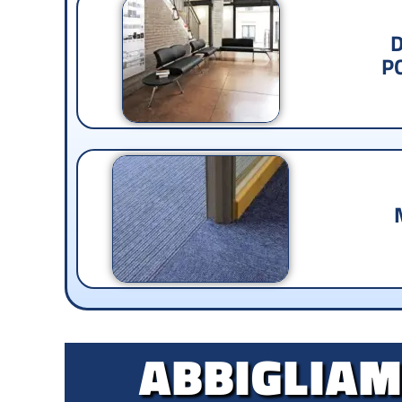
D
P
ABBIGLIA